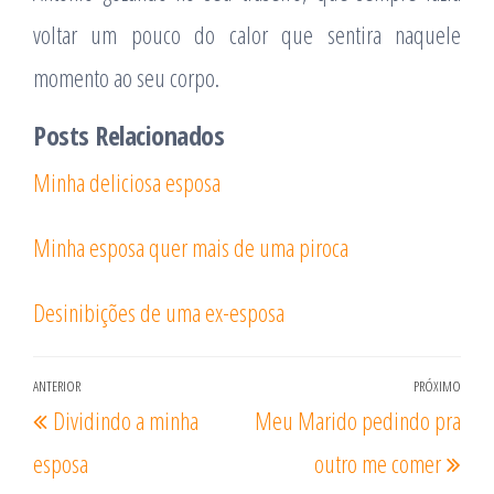
voltar um pouco do calor que sentira naquele
momento ao seu corpo.
Posts Relacionados
Minha deliciosa esposa
Minha esposa quer mais de uma piroca
Desinibições de uma ex-esposa
Clube dos Corno VIP
🔒 Grupo Privado
Navegação
ANTERIOR
PRÓXIMO
Post
Pró
1.284 pessoas online
Dividindo a minha
Meu Marido pedindo pra
de
anterior
post
Post
esposa
outro me comer