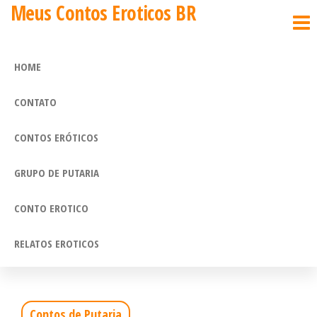
Meus Contos Eroticos BR
Pular
para
o
HOME
conteúdo
CONTATO
CONTOS ERÓTICOS
GRUPO DE PUTARIA
CONTO EROTICO
RELATOS EROTICOS
Contos de Putaria