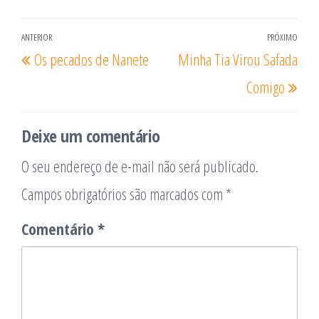
Navegação
ANTERIOR
PRÓXIMO
Post
Pró
Os pecados de Nanete
Minha Tia Virou Safada
de
anterior
post
Post
Comigo
Deixe um comentário
O seu endereço de e-mail não será publicado.
Campos obrigatórios são marcados com
*
Comentário
*